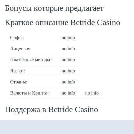
Бонусы которые предлагает
Краткое описание Betride Casino
Софт:
no info
Лицензия:
no info
Платежные методы:
no info
Языки:
no info
Страны:
no info
Валюты и Крипта :
no info
no info
Поддержа в Betride Casino