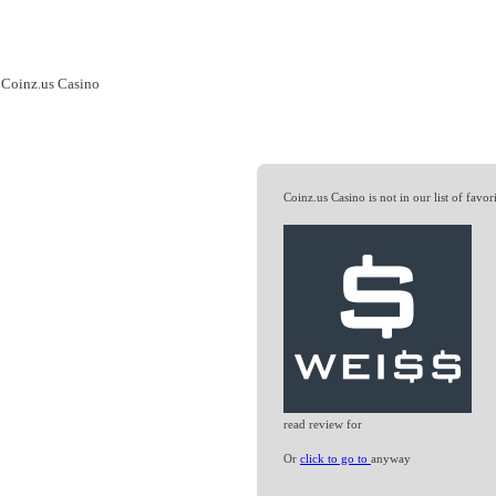
Coinz.us Casino
Coinz.us Casino is not in our list of favori
read review for
Or
click to go to
anyway