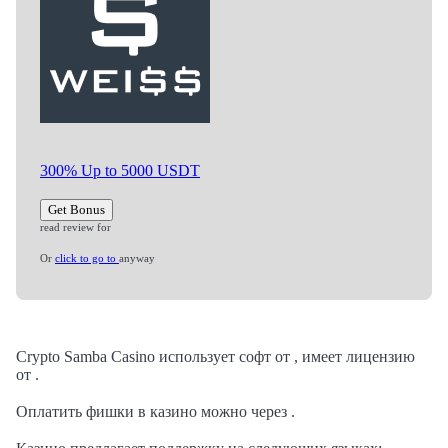
300% Up to 5000 USDT
Get Bonus
read review for
Or
click to go to
anyway
Crypto Samba Casino использует софт от , имеет лицензию
от .
Оплатить фишки в казино можно через .