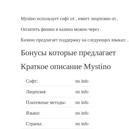
Mystino использует софт от , имеет лицензию от .
Оплатить фишки в казино можно через .
Казино предлагает поддержку на следующих языках: .
Бонусы которые предлагает
Краткое описание Mystino
Софт:
no info
Лицензия:
no info
Платежные методы:
no info
Языки:
no info
Страны:
no info