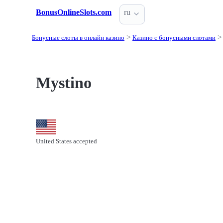
BonusOnlineSlots.com
ru
Бонусные слоты в онлайн казино
Казино с бонусными слотами
Mystino
United States accepted