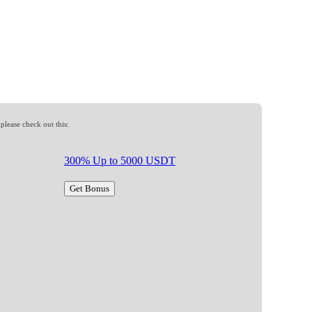
, please check out this:
300% Up to 5000 USDT
Get Bonus