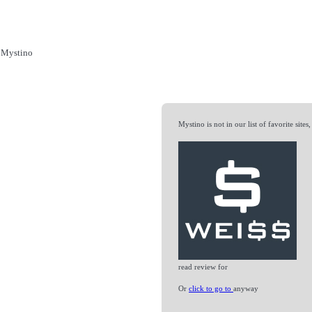
Mystino
Mystino is not in our list of favorite sites
read review for
Or
click to go to
anyway