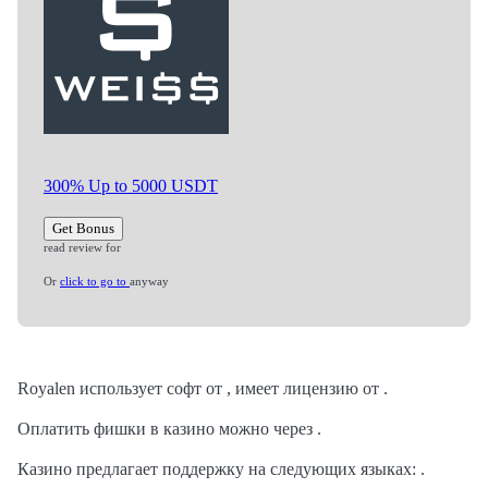
300% Up to 5000 USDT
Get Bonus
read review for
Or
click to go to
anyway
Royalen использует софт от , имеет лицензию от .
Оплатить фишки в казино можно через .
Казино предлагает поддержку на следующих языках: .