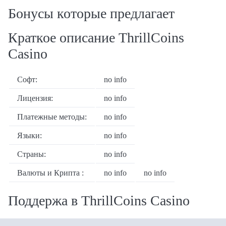
Бонусы которые предлагает
Краткое описание ThrillCoins
Casino
Софт:
no info
Лицензия:
no info
Платежные методы:
no info
Языки:
no info
Страны:
no info
Валюты и Крипта :
no info
no info
Поддержа в ThrillCoins Casino