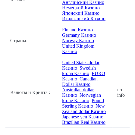
Английский Казино
Немецкий Казино
Японский Казино
Итальянский Казино
Finland Казино
Germany Казино
Страны:
Norway Казино
United Kingdom
Казино
United States dollar
Казино
Swedish
krona Казино
EURO
Казино
Canadian
Dollar Казино
Australian dollar
no
Валюты и Крипта :
Казино
Norwegian
info
krone Казино
Pound
Sterling Казино
New
Zealand dollar Казино
Japanese yen Казино
Brazilian Real Казино