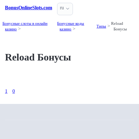
BonusOnlineSlots.com
ru
Бонусные слоты в онлайн
Бонусные коды
Reload
Типы
казино
казино
Бонусы
Reload Бонусы
1
0