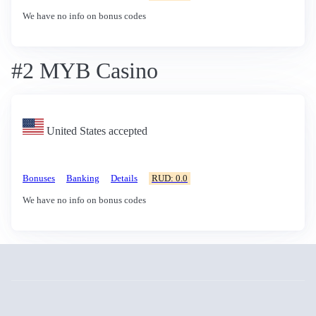
We have no info on bonus codes
#2 MYB Casino
United States accepted
Bonuses
Banking
Details
RUD: 0.0
We have no info on bonus codes