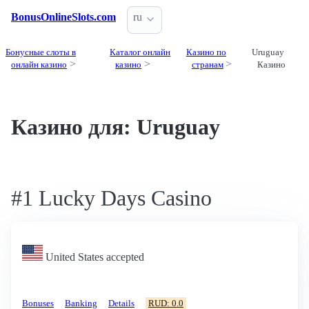
BonusOnlineSlots.com
ru
Бонусные слоты в
Каталог онлайн
Казино по
Uruguay
онлайн казино
казино
странам
Казино
Казино для: Uruguay
#1 Lucky Days Casino
United States accepted
Bonuses
Banking
Details
RUD: 0.0