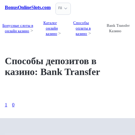
BonusOnlineSlots.com
ru
Каталог
Способы
Бонусные слоты в
Bank Transfer
онлайн
оплаты в
онлайн казино
Казино
казино
казино
Способы депозитов в
казино: Bank Transfer
1
0