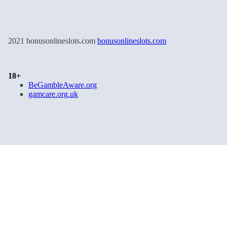
2021 bonusonlineslots.com
bonusonlineslots.com
18+
BeGambleAware.org
gamcare.org.uk