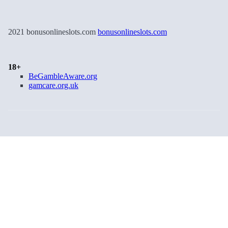
2021 bonusonlineslots.com
bonusonlineslots.com
18+
BeGambleAware.org
gamcare.org.uk