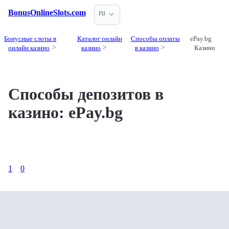
BonusOnlineSlots.com
ru
Бонусные слоты в
Каталог онлайн
Способы оплаты
ePay.bg
онлайн казино
казино
в казино
Казино
Способы депозитов в
казино: ePay.bg
1
0