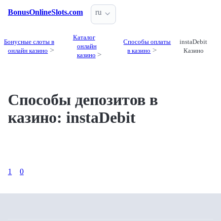
BonusOnlineSlots.com
ru
Каталог
Бонусные слоты в
Способы оплаты
instaDebit
онлайн
онлайн казино
в казино
Казино
казино
Способы депозитов в
казино: instaDebit
1
0