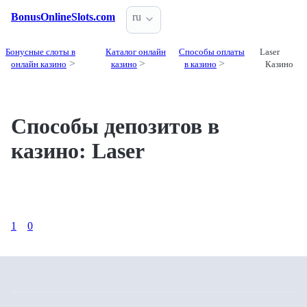
BonusOnlineSlots.com
ru
Бонусные слоты в
Каталог онлайн
Способы оплаты
Laser
онлайн казино
казино
в казино
Казино
Способы депозитов в
казино: Laser
1
0