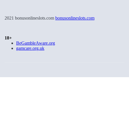
2021 bonusonlineslots.com
bonusonlineslots.com
18+
BeGambleAware.org
gamcare.org.uk