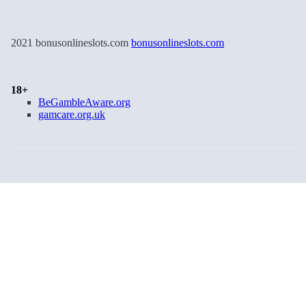
2021 bonusonlineslots.com
bonusonlineslots.com
18+
BeGambleAware.org
gamcare.org.uk