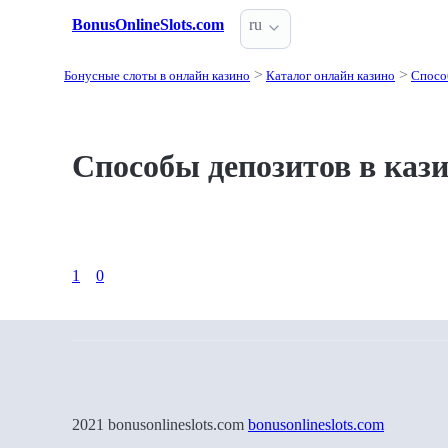
BonusOnlineSlots.com
ru
Бонусные слоты в онлайн казино
Каталог онлайн казино
Спосо
Способы депозитов в кази
1
0
2021 bonusonlineslots.com
bonusonlineslots.com