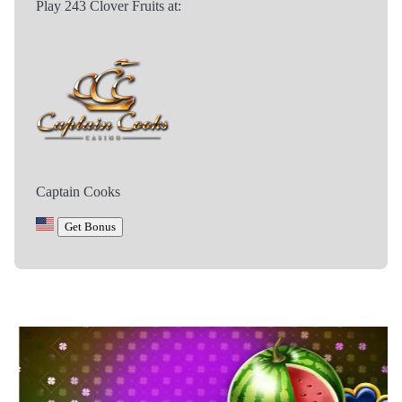
Play 243 Clover Fruits at:
Captain Cooks
Get Bonus