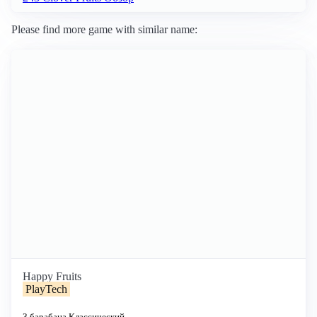
Please find more game with similar name:
Happy Fruits
PlayTech
3 барабана
Классический