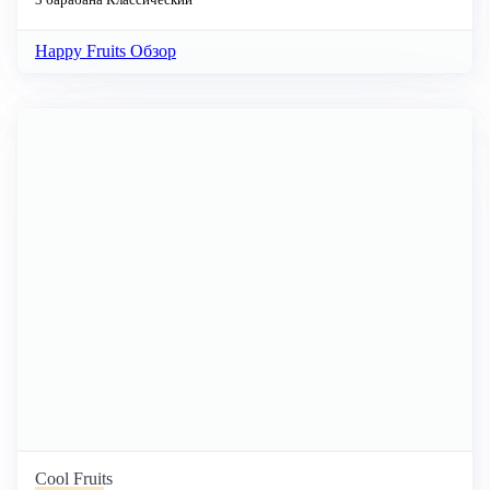
Happy Fruits Обзор
Cool Fruits