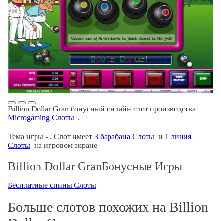
Billion Dollar Gran бонусный онлайн слот производства
Microgaming Слоты
.
Тема игры - . Слот имеет
3 барабана Слоты
и
1 линия
Слоты
на игровом экране
Billion Dollar GranБонусные Игры
Бесплатные спины Слоты
Больше слотов похожих на Billion