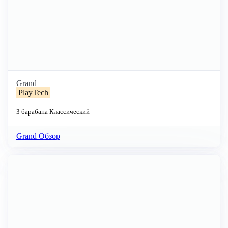
Grand
PlayTech
3 барабана
Классический
Grand Обзор