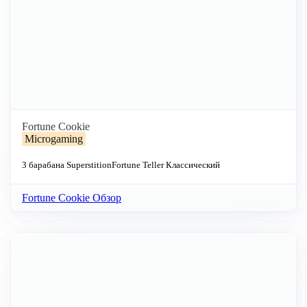
Fortune Cookie
Microgaming
3 барабана
Superstition
Fortune Teller
Классический
Fortune Cookie Обзор