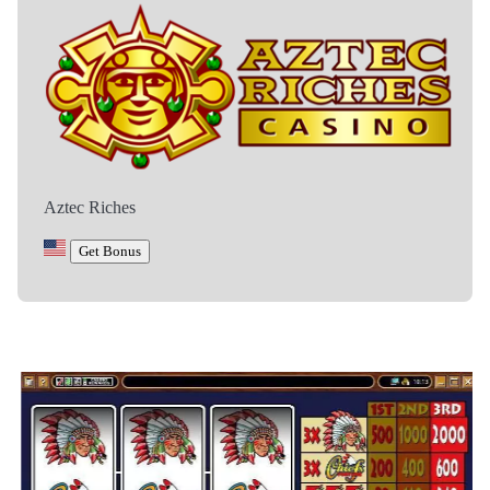
Aztec Riches
Get Bonus