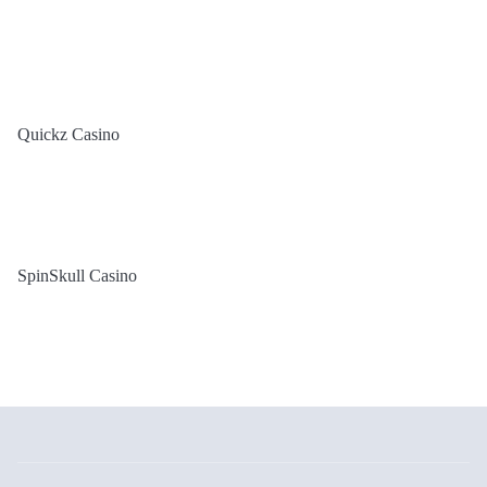
Quickz Casino
SpinSkull Casino