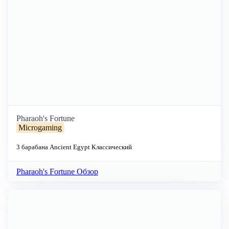
Pharaoh's Fortune
Microgaming
3 барабана
Ancient Egypt
Классический
Pharaoh's Fortune Обзор