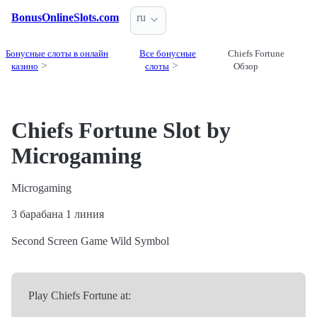
BonusOnlineSlots.com
ru
Бонусные слоты в онлайн
Все бонусные
Chiefs Fortune
казино
слоты
Обзор
Chiefs Fortune Slot by
Microgaming
Microgaming
3 барабана
1 линия
Second Screen Game
Wild Symbol
Play Chiefs Fortune at: