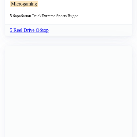
Microgaming
5 барабанов
Truck
Extreme Sports
Видео
5 Reel Drive Обзор