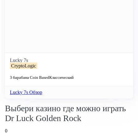
Lucky 7s
CryptoLogic
3 барабана
Coin Based
Классический
Lucky 7s Обзор
Выбери казино где можно играть
Dr Luck Golden Rock
0