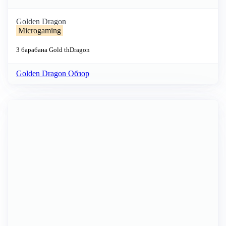
Golden Dragon
Microgaming
3 барабана
Gold th
Dragon
Golden Dragon Обзор