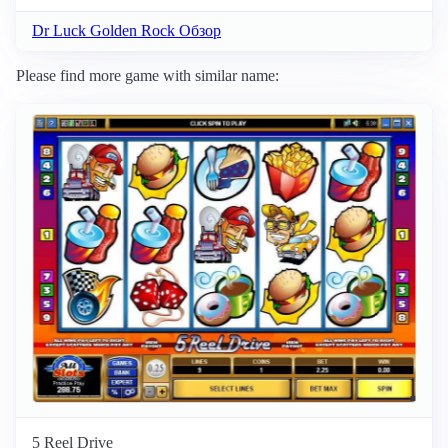
Dr Luck Golden Rock Обзор
Please find more game with similar name:
5 Reel Drive