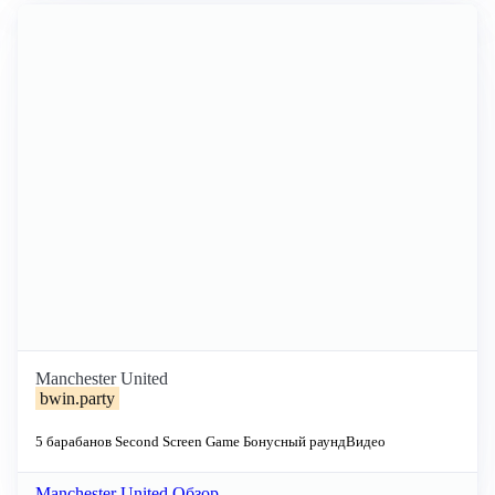
Manchester United
bwin.party
5 барабанов
Second Screen Game
Бонусный раунд
Видео
Manchester United Обзор