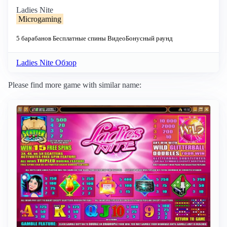
Ladies Nite
Microgaming
5 барабанов
Бесплатные спины
Видео
Бонусный раунд
Ladies Nite Обзор
Please find more game with similar name: