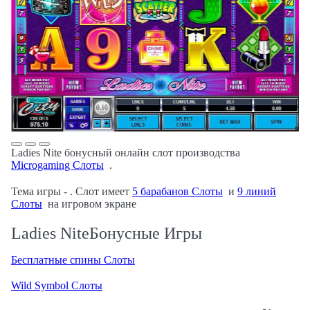
Ladies Nite бонусный онлайн слот производства
Microgaming Слоты
.
Тема игры - . Слот имеет
5 барабанов Слоты
и
9 линий
Слоты
на игровом экране
Ladies NiteБонусные Игры
Бесплатные спины Слоты
Wild Symbol Слоты