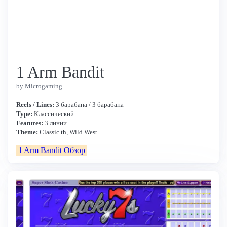
1 Arm Bandit
by Microgaming
Reels / Lines:
3 барабана / 3 барабана
Type:
Классический
Features:
3 линии
Theme:
Classic th, Wild West
1 Arm Bandit Обзор