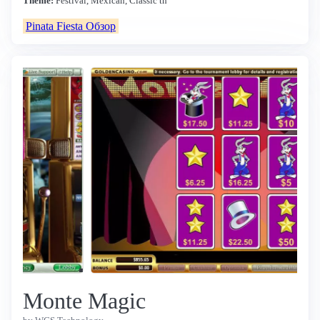
Theme:
Festival, Mexican, Classic th
Pinata Fiesta Обзор
Monte Magic