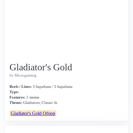
Gladiator's Gold
by Microgaming
Reels / Lines:
3 барабана / 3 барабана
Type:
Features:
3 линии
Theme:
Gladiators, Classic th
Gladiator's Gold Обзор