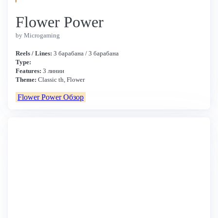
Flower Power
by Microgaming
Reels / Lines:
3 барабана / 3 барабана
Type:
Features:
3 линии
Theme:
Classic th, Flower
Flower Power Обзор