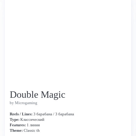
Double Magic
by Microgaming
Reels / Lines:
3 барабана / 3 барабана
Type:
Классический
Features:
1 линия
Theme:
Classic th