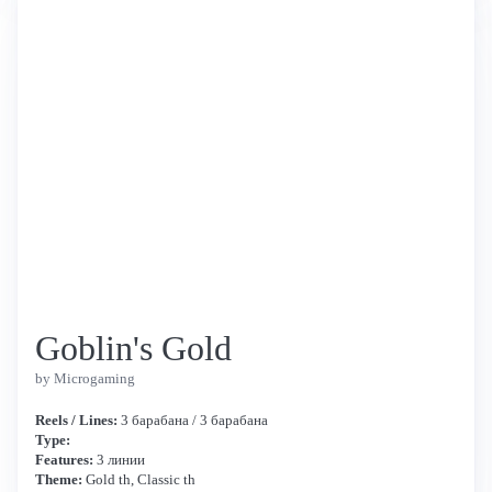
Goblin's Gold
by Microgaming
Reels / Lines:
3 барабана / 3 барабана
Type:
Features:
3 линии
Theme:
Gold th, Classic th