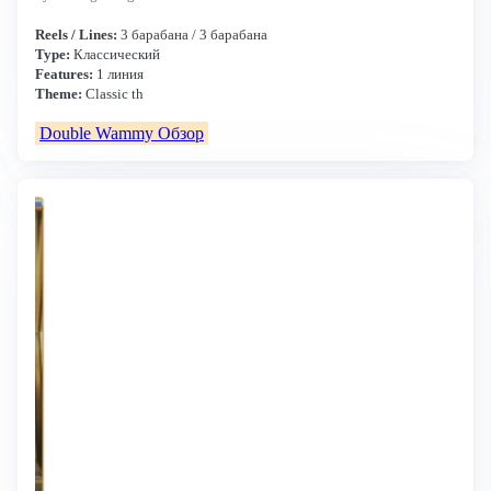
Reels / Lines:
3 барабана / 3 барабана
Type:
Классический
Features:
1 линия
Theme:
Classic th
Double Wammy Обзор