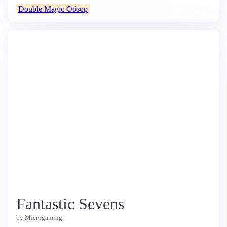
Double Magic Обзор
Fantastic Sevens
by Microgaming