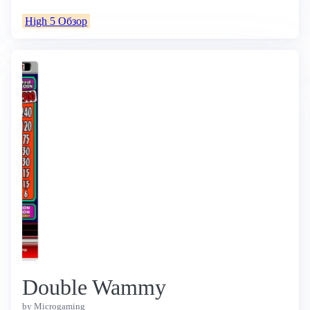
High 5 Обзор
Double Wammy
by Microgaming