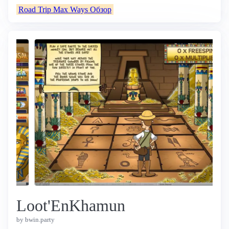
Road Trip Max Ways Обзор
Loot'EnKhamun
by bwin.party