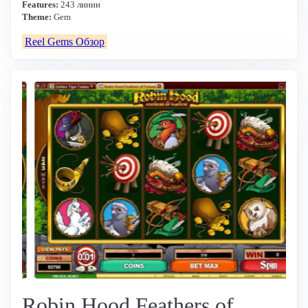
Features:
243 линии
Theme:
Gem
Reel Gems Обзор
Robin Hood Feathers of