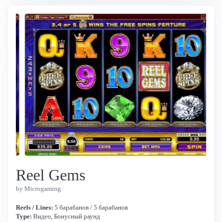
Reel Gems
by Microgaming
Reels / Lines:
5 барабанов / 5 барабанов
Type:
Видео, Бонусный раунд