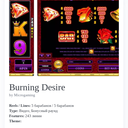
Burning Desire
by Microgaming
Reels / Lines:
5 барабанов / 5 барабанов
Type:
Видео, Бонусный раунд
Features:
243 линии
Theme: