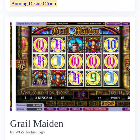
Burning Desire Обзор
Grail Maiden
by WGS Technology