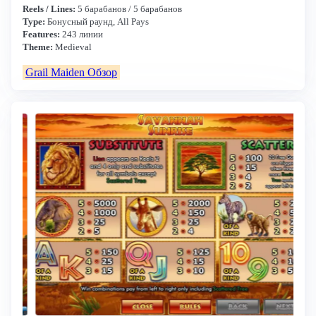
Reels / Lines:
5 барабанов / 5 барабанов
Type:
Бонусный раунд, All Pays
Features:
243 линии
Theme:
Medieval
Grail Maiden Обзор