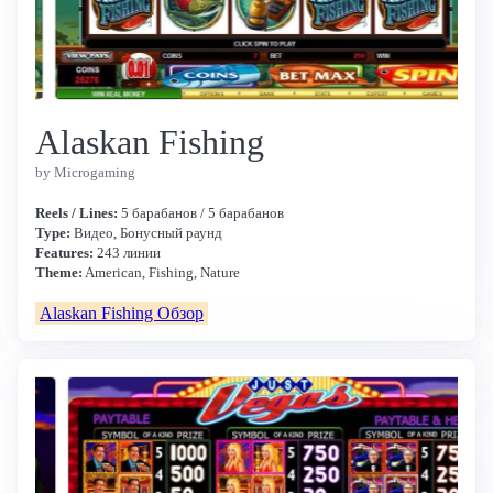
Alaskan Fishing
by Microgaming
Reels / Lines:
5 барабанов / 5 барабанов
Type:
Видео, Бонусный раунд
Features:
243 линии
Theme:
American, Fishing, Nature
Alaskan Fishing Обзор