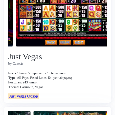
Just Vegas
by Genesis
Reels / Lines:
5 барабанов / 5 барабанов
Type:
All Pays, Fixed Lines, Бонусный раунд
Features:
243 линии
Theme:
Casino th, Vegas
Just Vegas Обзор