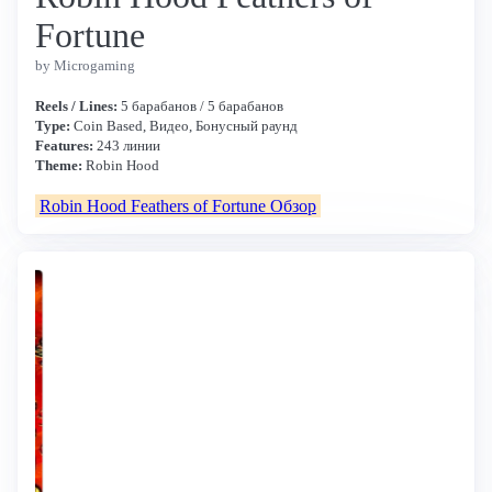
Fortune
by Microgaming
Reels / Lines:
5 барабанов / 5 барабанов
Type:
Coin Based, Видео, Бонусный раунд
Features:
243 линии
Theme:
Robin Hood
Robin Hood Feathers of Fortune Обзор