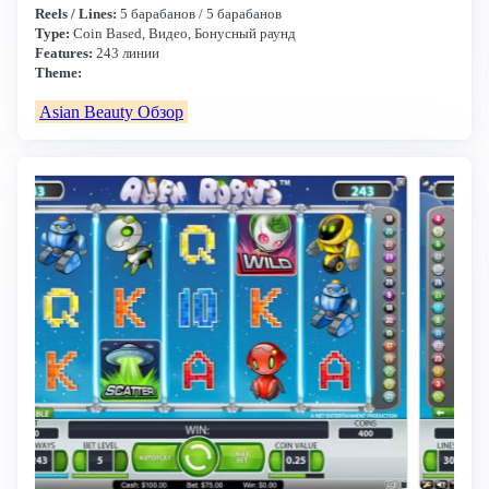
Reels / Lines:
5 барабанов / 5 барабанов
Type:
Coin Based, Видео, Бонусный раунд
Features:
243 линии
Theme:
Asian Beauty Обзор